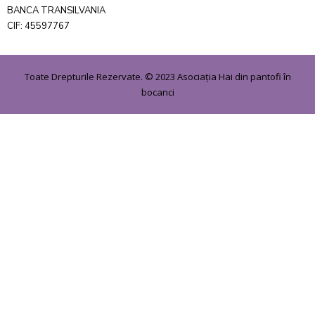
BANCA TRANSILVANIA
CIF: 45597767
Toate Drepturile Rezervate. © 2023 Asociația Hai din pantofi în
bocanci