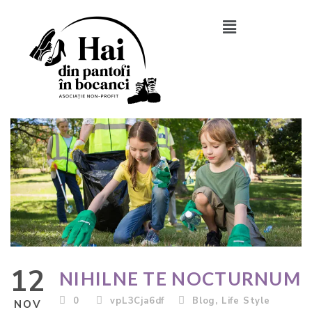
12
NIHILNE TE NOCTURNUM
0
vpL3Cja6df
Blog
,
Life Style
NOV