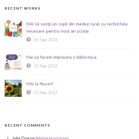
RECENT WORKS
HAI să susții un copil din mediul rural cu rechizitele
necesare pentru noul an școlar.
30 Sep 2023
Hai sa facem impreuna o biblioteca
12 Sep 2023
HAI la Nucet!
12 Sep 2023
RECENT COMMENTS
John Doe
on
Nihilne te nocturnu