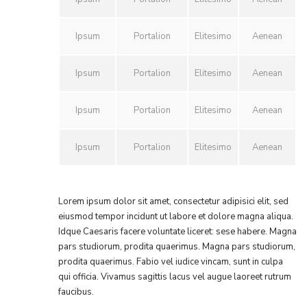
Ipsum
Portalion
Elitesimo
Aenean
Ipsum
Portalion
Elitesimo
Aenean
Ipsum
Portalion
Elitesimo
Aenean
Ipsum
Portalion
Elitesimo
Aenean
Lorem ipsum dolor sit amet, consectetur adipisici elit, sed
eiusmod tempor incidunt ut labore et dolore magna aliqua.
Idque Caesaris facere voluntate liceret: sese habere. Magna
pars studiorum, prodita quaerimus. Magna pars studiorum,
prodita quaerimus. Fabio vel iudice vincam, sunt in culpa
qui officia. Vivamus sagittis lacus vel augue laoreet rutrum
faucibus.