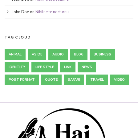
John Doe
on
Nihilne te nocturnu
TAG CLOUD
ANIMAL
ASIDE
AUDIO
BLOG
BUSINESS
IDENTITY
LIFE STYLE
LINK
NEWS
POST FORMAT
QUOTE
SAFARI
TRAVEL
VIDEO