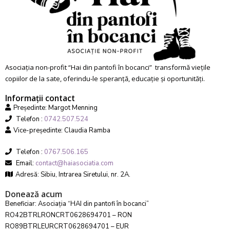
Asociația non-profit “Hai din pantofi în bocanci” transformă viețile
copiilor de la sate, oferindu-le speranță, educație și oportunități.
Informații contact
Președinte: Margot Menning
Telefon :
0742.507.524
Vice-președinte: Claudia Ramba
Telefon :
0767.506.165
Email:
contact@haiasociatia.com
Adresă: Sibiu, Intrarea Siretului, nr. 2A.
Donează acum
Beneficiar: Asociația “HAI din pantofi în bocanci”
RO42BTRLRONCRT0628694701 – RON
RO89BTRLEURCRT0628694701 – EUR