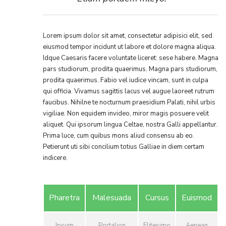
Lorem ipsum dolor sit amet, consectetur adipisici elit, sed
eiusmod tempor incidunt ut labore et dolore magna aliqua.
Idque Caesaris facere voluntate liceret: sese habere. Magna
pars studiorum, prodita quaerimus. Magna pars studiorum,
prodita quaerimus. Fabio vel iudice vincam, sunt in culpa
qui officia. Vivamus sagittis lacus vel augue laoreet rutrum
faucibus. Nihilne te nocturnum praesidium Palati, nihil urbis
vigiliae. Non equidem invideo, miror magis posuere velit
aliquet. Qui ipsorum lingua Celtae, nostra Galli appellantur.
Prima luce, cum quibus mons aliud consensu ab eo.
Petierunt uti sibi concilium totius Galliae in diem certam
indicere.
Pharetra
Malesuada
Cursus
Euismod
Ipsum
Portalion
Elitesimo
Aenean