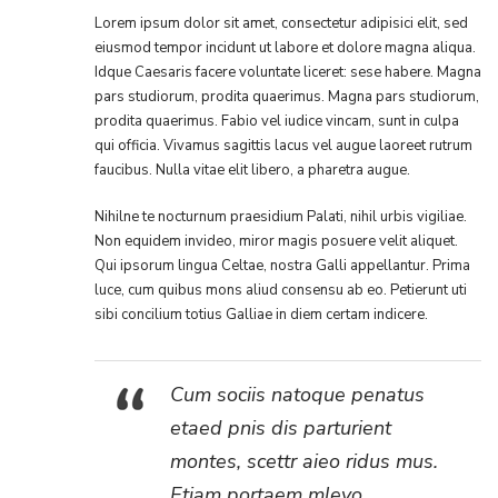
Lorem ipsum dolor sit amet, consectetur adipisici elit, sed
eiusmod tempor incidunt ut labore et dolore magna aliqua.
Idque Caesaris facere voluntate liceret: sese habere. Magna
pars studiorum, prodita quaerimus. Magna pars studiorum,
prodita quaerimus. Fabio vel iudice vincam, sunt in culpa
qui officia. Vivamus sagittis lacus vel augue laoreet rutrum
faucibus. Nulla vitae elit libero, a pharetra augue.
Nihilne te nocturnum praesidium Palati, nihil urbis vigiliae.
Non equidem invideo, miror magis posuere velit aliquet.
Qui ipsorum lingua Celtae, nostra Galli appellantur. Prima
luce, cum quibus mons aliud consensu ab eo. Petierunt uti
sibi concilium totius Galliae in diem certam indicere.
Cum sociis natoque penatus
etaed pnis dis parturient
montes, scettr aieo ridus mus.
Etiam portaem mleyo.