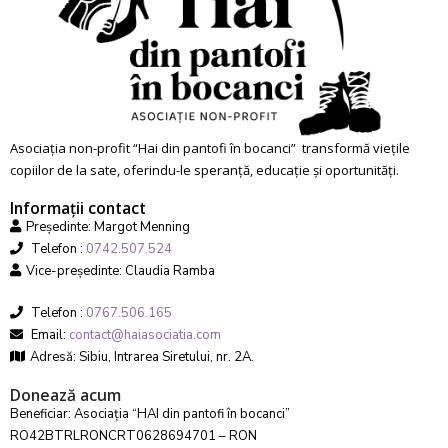
Asociația non-profit “Hai din pantofi în bocanci” transformă viețile
copiilor de la sate, oferindu-le speranță, educație și oportunități.
Informații contact
Președinte: Margot Menning
Telefon :
0742.507.524
Vice-președinte: Claudia Ramba
Telefon :
0767.506.165
Email:
contact@haiasociatia.com
Adresă: Sibiu, Intrarea Siretului, nr. 2A.
Donează acum
Beneficiar: Asociația “HAI din pantofi în bocanci”
RO42BTRLRONCRT0628694701 – RON