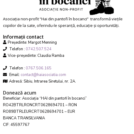
Asociația non-profit “Hai din pantofi în bocanci” transformă viețile
copiilor de la sate, oferindu-le speranță, educație și oportunități.
Informații contact
Președinte: Margot Menning
Telefon :
0742.507.524
Vice-președinte: Claudia Ramba
Telefon :
0767.506.165
Email:
contact@haiasociatia.com
Adresă: Sibiu, Intrarea Siretului, nr. 2A.
Donează acum
Beneficiar: Asociația “HAI din pantofi în bocanci”
RO42BTRLRONCRT0628694701 – RON
RO89BTRLEURCRT0628694701 – EUR
BANCA TRANSILVANIA
CIF: 45597767