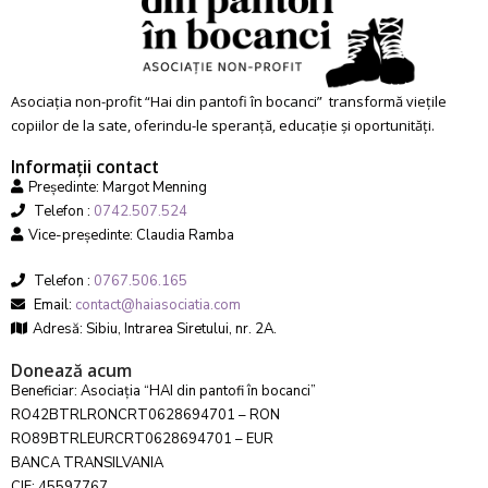
Asociația non-profit “Hai din pantofi în bocanci” transformă viețile
copiilor de la sate, oferindu-le speranță, educație și oportunități.
Informații contact
Președinte: Margot Menning
Telefon :
0742.507.524
Vice-președinte: Claudia Ramba
Telefon :
0767.506.165
Email:
contact@haiasociatia.com
Adresă: Sibiu, Intrarea Siretului, nr. 2A.
Donează acum
Beneficiar: Asociația “HAI din pantofi în bocanci”
RO42BTRLRONCRT0628694701 – RON
RO89BTRLEURCRT0628694701 – EUR
BANCA TRANSILVANIA
CIF: 45597767