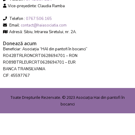
Vice-președinte: Claudia Ramba
Telefon :
0767.506.165
Email:
contact@haiasociatia.com
Adresă: Sibiu, Intrarea Siretului, nr. 2A.
Donează acum
Beneficiar: Asociația “HAI din pantofi în bocanci”
RO42BTRLRONCRT0628694701 – RON
RO89BTRLEURCRT0628694701 – EUR
BANCA TRANSILVANIA
CIF: 45597767
Toate Drepturile Rezervate. © 2023 Asociația Hai din pantofi în
bocanci