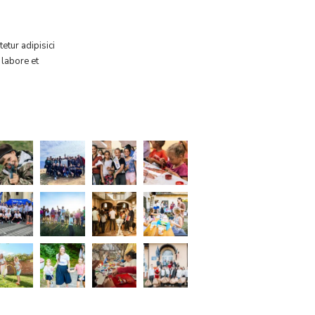
etur adipisici
 labore et