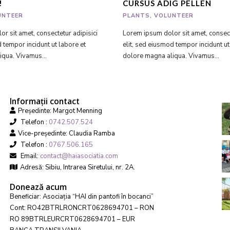
!
CURSUS ADIG PELLEN
UNTEER
PLANTS
,
VOLUNTEER
r sit amet, consectetur adipisici
Lorem ipsum dolor sit amet, consect
d tempor incidunt ut labore et
elit, sed eiusmod tempor incidunt ut
iqua. Vivamus...
dolore magna aliqua. Vivamus...
Informații contact
Președinte: Margot Menning
Telefon :
0742.507.524
Vice-președinte: Claudia Ramba
Telefon :
0767.506.165
Email:
contact@haiasociatia.com
Adresă: Sibiu, Intrarea Siretului, nr. 2A.
Donează acum
Beneficiar: Asociația “HAI din pantofi în bocanci”
Cont: RO42BTRLRONCRT0628694701 – RON
RO 89BTRLEURCRT0628694701 – EUR