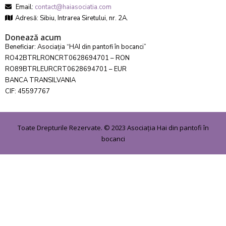
Email:
contact@haiasociatia.com
Adresă: Sibiu, Intrarea Siretului, nr. 2A.
Donează acum
Beneficiar: Asociația “HAI din pantofi în bocanci”
RO42BTRLRONCRT0628694701 – RON
RO89BTRLEURCRT0628694701 – EUR
BANCA TRANSILVANIA
CIF: 45597767
Toate Drepturile Rezervate. © 2023 Asociația Hai din pantofi în
bocanci