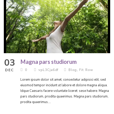
03
Magna pars studiorum
DEC
0
vpL3Cja6df
Blog
,
Fit Row
Lorem ipsum dolor sit amet, consectetur adipisici elit, sed
eiusmod tempor incidunt ut labore et dolore magna aliqua.
Idque Caesaris facere voluntate liceret: sese habere. Magna
pars studiorum, prodita quaerimus. Magna pars studiorum,
prodita quaerimus....