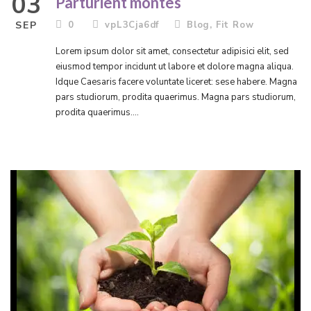
03
Parturient montes
SEP
0
vpL3Cja6df
Blog
,
Fit Row
Lorem ipsum dolor sit amet, consectetur adipisici elit, sed
eiusmod tempor incidunt ut labore et dolore magna aliqua.
Idque Caesaris facere voluntate liceret: sese habere. Magna
pars studiorum, prodita quaerimus. Magna pars studiorum,
prodita quaerimus....