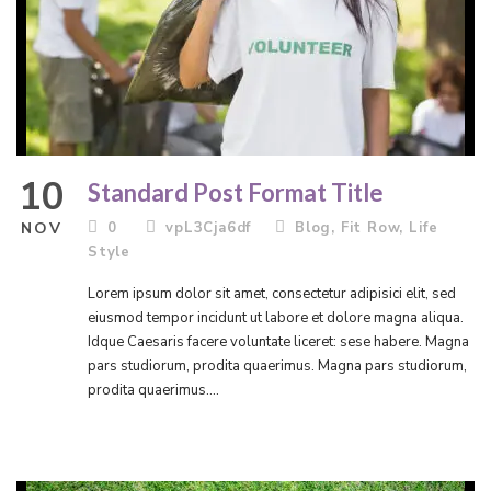
10
Standard Post Format Title
NOV
0
vpL3Cja6df
Blog
,
Fit Row
,
Life
Style
Lorem ipsum dolor sit amet, consectetur adipisici elit, sed
eiusmod tempor incidunt ut labore et dolore magna aliqua.
Idque Caesaris facere voluntate liceret: sese habere. Magna
pars studiorum, prodita quaerimus. Magna pars studiorum,
prodita quaerimus....