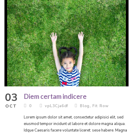
03
Diem certam indicere
OCT
0
vpL3Cja6df
Blog
,
Fit Row
Lorem ipsum dolor sit amet, consectetur adipisici elit, sed
eiusmod tempor incidunt ut labore et dolore magna aliqua.
Idque Caesaris facere voluntate liceret: sese habere. Magna