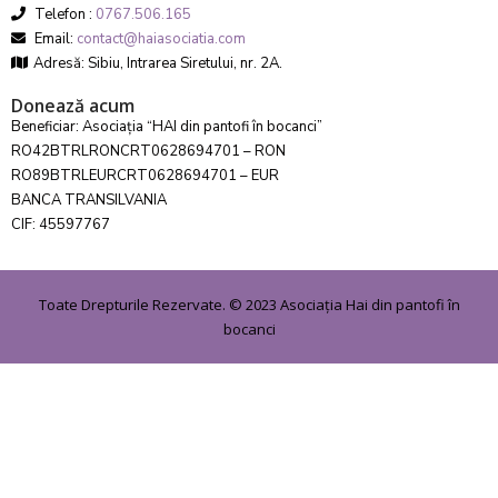
Telefon :
0767.506.165
Email:
contact@haiasociatia.com
Adresă: Sibiu, Intrarea Siretului, nr. 2A.
Donează acum
Beneficiar: Asociația “HAI din pantofi în bocanci”
RO42BTRLRONCRT0628694701 – RON
RO89BTRLEURCRT0628694701 – EUR
BANCA TRANSILVANIA
CIF: 45597767
Toate Drepturile Rezervate. © 2023 Asociația Hai din pantofi în
bocanci