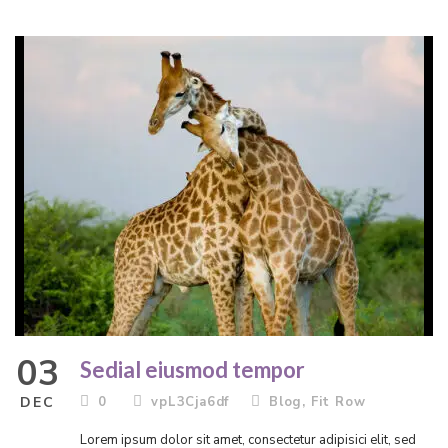
03
Sedial eiusmod tempor
DEC
0
vpL3Cja6df
Blog
,
Fit Row
Lorem ipsum dolor sit amet, consectetur adipisici elit, sed