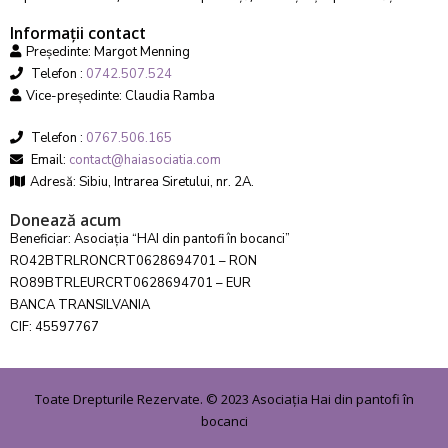
Informații contact
Președinte: Margot Menning
Telefon :
0742.507.524
Vice-președinte: Claudia Ramba
Telefon :
0767.506.165
Email:
contact@haiasociatia.com
Adresă: Sibiu, Intrarea Siretului, nr. 2A.
Donează acum
Beneficiar: Asociația “HAI din pantofi în bocanci”
RO42BTRLRONCRT0628694701 – RON
RO89BTRLEURCRT0628694701 – EUR
BANCA TRANSILVANIA
CIF: 45597767
Toate Drepturile Rezervate. © 2023 Asociația Hai din pantofi în
bocanci