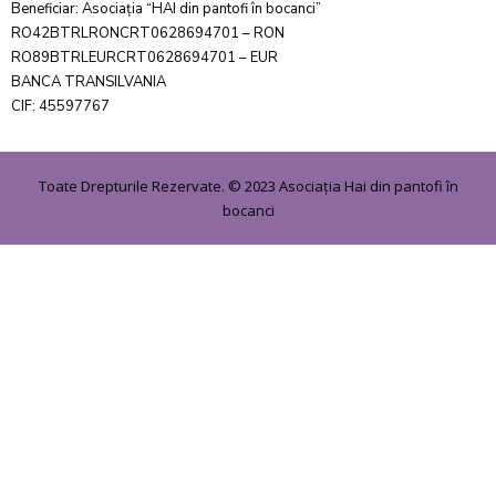
Beneficiar: Asociația “HAI din pantofi în bocanci”
RO42BTRLRONCRT0628694701 – RON
RO89BTRLEURCRT0628694701 – EUR
BANCA TRANSILVANIA
CIF: 45597767
Toate Drepturile Rezervate. © 2023 Asociația Hai din pantofi în
bocanci