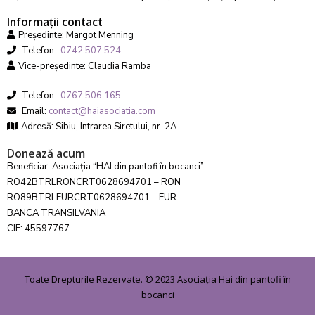
Informații contact
Președinte: Margot Menning
Telefon :
0742.507.524
Vice-președinte: Claudia Ramba
Telefon :
0767.506.165
Email:
contact@haiasociatia.com
Adresă: Sibiu, Intrarea Siretului, nr. 2A.
Donează acum
Beneficiar: Asociația “HAI din pantofi în bocanci”
RO42BTRLRONCRT0628694701 – RON
RO89BTRLEURCRT0628694701 – EUR
BANCA TRANSILVANIA
CIF: 45597767
Toate Drepturile Rezervate. © 2023 Asociația Hai din pantofi în
bocanci